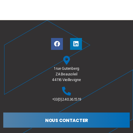
1 rue Gutenberg
ZA Beausoleil
44116 Vieillevigne
+33(0)2.40.36.15.19
NOUS CONTACTER