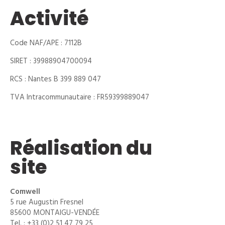
Activité
Code NAF/APE : 7112B
SIRET : 39988904700094
RCS : Nantes B 399 889 047
TVA Intracommunautaire : FR59399889047
Réalisation du
site
Comwell
5 rue Augustin Fresnel
85600 MONTAIGU-VENDÉE
Tel. : +33 (0)2 51 47 79 25