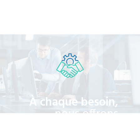
À chaque besoin,
nous offrons
une assistance
technique