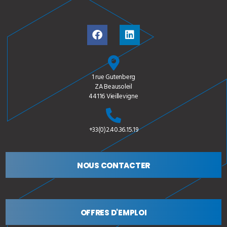
1 rue Gutenberg
ZA Beausoleil
44116 Vieillevigne
+33(0)2.40.36.15.19
NOUS CONTACTER
OFFRES D'EMPLOI