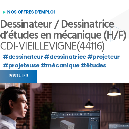
NOS OFFRES D’EMPLOI
Dessinateur / Dessinatrice
d’études en mécanique (H/F)
CDI
-
VIEILLEVIGNE(44116)
#dessinateur #dessinatrice #projeteur
#projeteuse #mécanique #études
POSTULER