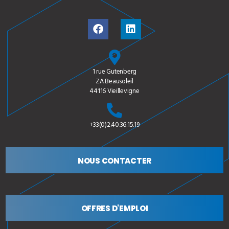
1 rue Gutenberg
ZA Beausoleil
44116 Vieillevigne
+33(0)2.40.36.15.19
NOUS CONTACTER
OFFRES D'EMPLOI