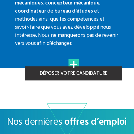
mécaniques
,
concepteur mécanique
,
coordinateur
de
bureau d’études
et
méthodes ainsi que les compétences et
savoir-faire que vous avez développé nous
intéresse. Nous ne manquerons pas de revenir
vers vous afin d’échanger.
DÉPOSER VOTRE CANDIDATURE
Nos dernières
offres d’emploi