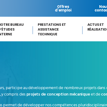
Offres
Nou
d'emploi
conta
NOTRE BUREAU
PRESTATIONS ET
ACTUS ET
D’ÉTUDES
ASSISTANCE
RÉALISATI
INTERNE
TECHNIQUE
teurs, participe au développement de nombreux projets dans 
TP,y compris des
projets de conception mécanique
et de
con
ous permet de développer nos compétences pluridisciplinai