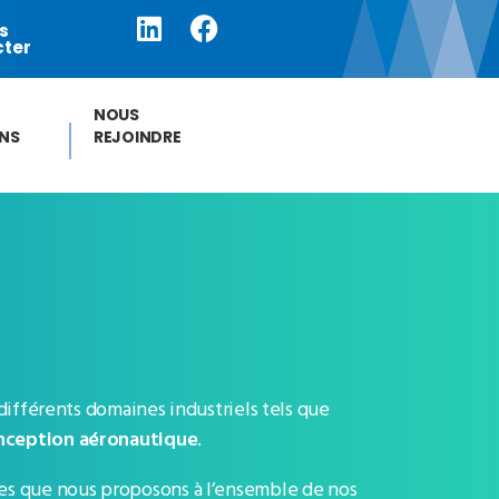
s
cter
NOUS
ONS
REJOINDRE
différents domaines industriels tels que
ception aéronautique
.
res que nous proposons à l’ensemble de nos