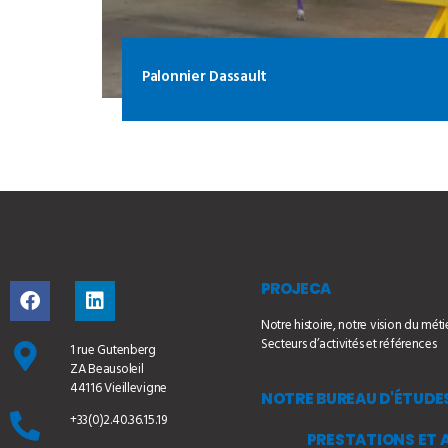
Palonnier Dassault
PROJECA
Notre histoire, notre vision du méti
Secteurs d’activités et références
1 rue Gutenberg
ZA Beausoleil
44116 Vieillevigne
NOTRE BUREAU D'ÉTUDE
+33(0)2.40.36.15.19
PRESTATIONS ET 